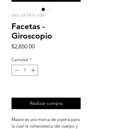
SKU: M-TR-F-J-001
Facetas -
Giroscopio
Precio
$2,850.00
Cantidad
*
Agregar al carrito
Realizar compra
Maare es una marca de joyeria para
la cual la cohexistecia del cuerpo y