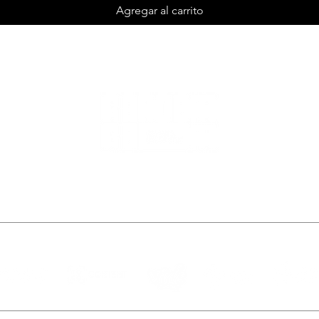
Agregar al carrito
Te esperamos de miércoles a domingo
de 11am a 6pm
Random Room © es una empresa de GRUPO TANQUE: