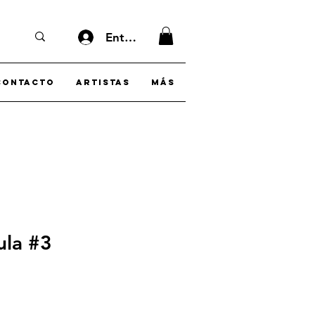
Entrar
Contacto
Artistas
Más
aula #3
o