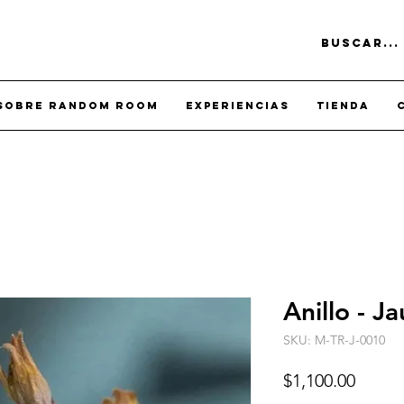
Sobre Random Room
Experiencias
Tienda
Anillo - J
SKU: M-TR-J-0010
Preci
$1,100.00