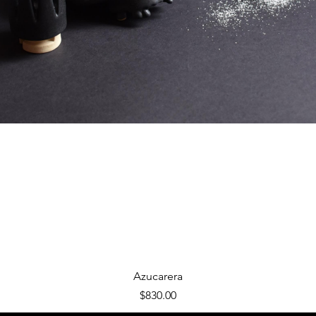
Vista rápida
Azucarera
Precio
$830.00