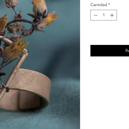
Cantidad
*
Agr
R