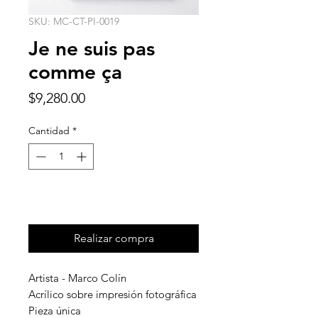
SKU: MC-CT-PI-0019
Je ne suis pas
comme ça
Precio
$9,280.00
Cantidad
*
Agregar al carrito
Realizar compra
Artista - Marco Colín
Acrílico sobre impresión fotográfica
Pieza única